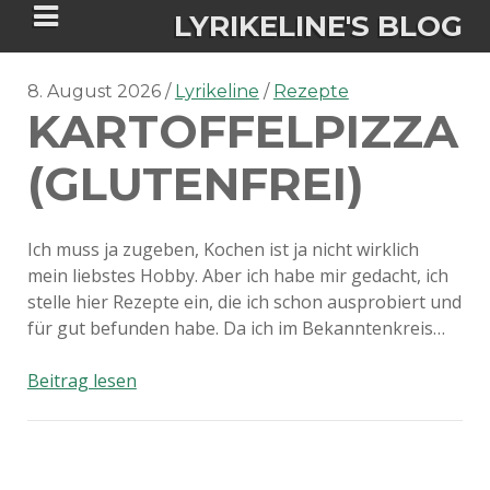
LYRIKELINE'S BLOG
8. August 2026
Lyrikeline
Rezepte
KARTOFFELPIZZA
Tania Morgan's Blog über alles, was
sie im Leben bewegt.
(GLUTENFREI)
ÜBER DIE AUTORIN
Ich muss ja zugeben, Kochen ist ja nicht wirklich
mein liebstes Hobby. Aber ich habe mir gedacht, ich
IGASHO UND CHIMALIS KAYA
stelle hier Rezepte ein, die ich schon ausprobiert und
für gut befunden habe. Da ich im Bekanntenkreis…
NIEMALS FÜR IMMER (ROMAN)
BÜCHERSHOPS
DATENSCHUTZERKLÄRUNG
Kartoffelpizza
Beitrag lesen
NIGHTMARES
IMPRESSUM
(Glutenfrei)