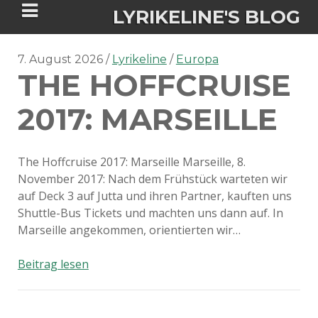
LYRIKELINE'S BLOG
7. August 2026
Lyrikeline
Europa
THE HOFFCRUISE
Tania Morgan's Blog über alles, was
sie im Leben bewegt.
2017: MARSEILLE
ÜBER DIE AUTORIN
The Hoffcruise 2017: Marseille Marseille, 8.
November 2017: Nach dem Frühstück warteten wir
IGASHO UND CHIMALIS KAYA
auf Deck 3 auf Jutta und ihren Partner, kauften uns
Shuttle-Bus Tickets und machten uns dann auf. In
NIEMALS FÜR IMMER (ROMAN)
BÜCHERSHOPS
DATENSCHUTZERKLÄRUNG
Marseille angekommen, orientierten wir…
NIGHTMARES
IMPRESSUM
The
Beitrag lesen
Hoffcruise
2017:
Marseille