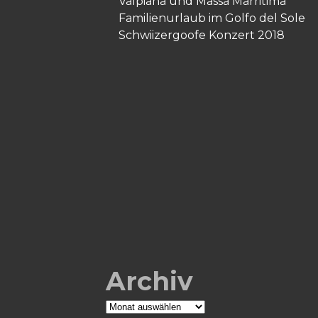
Valpiana und Massa Marritima
Familienurlaub im Golfo del Sole
Schwiizergoofe Konzert 2018
Archiv
Archiv