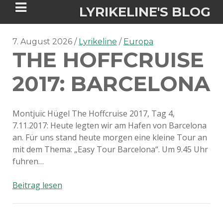
LYRIKELINE'S BLOG
7. August 2026
Lyrikeline
Europa
THE HOFFCRUISE
Tania Morgan's Blog über alles, was
sie im Leben bewegt.
2017: BARCELONA
ÜBER DIE AUTORIN
Montjuïc Hügel The Hoffcruise 2017, Tag 4,
7.11.2017: Heute legten wir am Hafen von Barcelona
IGASHO UND CHIMALIS KAYA
an. Für uns stand heute morgen eine kleine Tour an
mit dem Thema: „Easy Tour Barcelona“. Um 9.45 Uhr
NIEMALS FÜR IMMER (ROMAN)
BÜCHERSHOPS
DATENSCHUTZERKLÄRUNG
fuhren…
NIGHTMARES
IMPRESSUM
The
Beitrag lesen
Hoffcruise
2017:
Barcelona