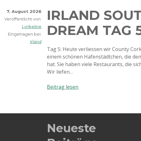
IRLAND SOU
7. August 2026
Veröffentlicht von:
DREAM TAG 
Lyrikeline
Eingetragen bei:
Irland
Tag 5: Heute verliessen wir County Cork
einem schönen Hafenstädtchen, die de
hat. Sie haben viele Restaurants, die si
Wir liefen…
Irland
Beitrag lesen
Southern
Dream
Tag
5
Neueste