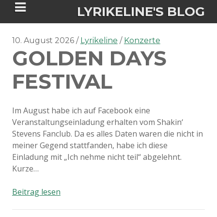
LYRIKELINE'S BLOG
10. August 2026
Lyrikeline
Konzerte
GOLDEN DAYS
Tania Morgan's Blog über alles, was
sie im Leben bewegt.
FESTIVAL
ÜBER DIE AUTORIN
Im August habe ich auf Facebook eine
Veranstaltungseinladung erhalten vom Shakin‘
IGASHO UND CHIMALIS KAYA
Stevens Fanclub. Da es alles Daten waren die nicht in
meiner Gegend stattfanden, habe ich diese
NIEMALS FÜR IMMER (ROMAN)
BÜCHERSHOPS
DATENSCHUTZERKLÄRUNG
Einladung mit „Ich nehme nicht teil“ abgelehnt.
Kurze…
NIGHTMARES
IMPRESSUM
Golden
Beitrag lesen
Days
Festival