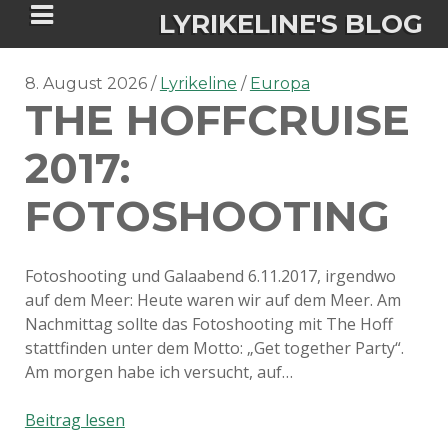
LYRIKELINE'S BLOG
8. August 2026
Lyrikeline
Europa
THE HOFFCRUISE
Tania Morgan's Blog über alles, was
sie im Leben bewegt.
2017:
FOTOSHOOTING
ÜBER DIE AUTORIN
IGASHO UND CHIMALIS KAYA
Fotoshooting und Galaabend 6.11.2017, irgendwo
auf dem Meer: Heute waren wir auf dem Meer. Am
NIEMALS FÜR IMMER (ROMAN)
BÜCHERSHOPS
DATENSCHUTZERKLÄRUNG
Nachmittag sollte das Fotoshooting mit The Hoff
stattfinden unter dem Motto: „Get together Party“.
NIGHTMARES
IMPRESSUM
Am morgen habe ich versucht, auf…
The
Beitrag lesen
Hoffcruise