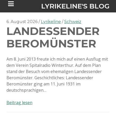
LYRIKELINE'S BLOG
6. August 2026
Lyrikeline
Schweiz
LANDESSENDER
Tania Morgan's Blog über alles, was
sie im Leben bewegt.
BEROMÜNSTER
ÜBER DIE AUTORIN
Am 8. Juni 2013 freute ich mich auf einen Ausflug mit
dem Verein Spitalradio Winterthur. Auf dem Plan
IGASHO UND CHIMALIS KAYA
stand der Besuch vom ehemaligen Landessender
Beromünster. Geschichtliches: Landessender
NIEMALS FÜR IMMER (ROMAN)
BÜCHERSHOPS
DATENSCHUTZERKLÄRUNG
Beromünster ging am 11. Juni 1931 im
deutschsprachigen…
NIGHTMARES
IMPRESSUM
Landessender
Beitrag lesen
Beromünster