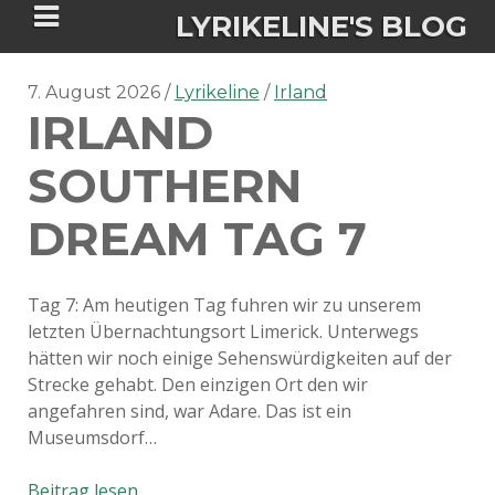
LYRIKELINE'S BLOG
7. August 2026
Lyrikeline
Irland
IRLAND
Tania Morgan's Blog über alles, was
sie im Leben bewegt.
SOUTHERN
DREAM TAG 7
ÜBER DIE AUTORIN
IGASHO UND CHIMALIS KAYA
Tag 7: Am heutigen Tag fuhren wir zu unserem
letzten Übernachtungsort Limerick. Unterwegs
NIEMALS FÜR IMMER (ROMAN)
BÜCHERSHOPS
DATENSCHUTZERKLÄRUNG
hätten wir noch einige Sehenswürdigkeiten auf der
Strecke gehabt. Den einzigen Ort den wir
NIGHTMARES
IMPRESSUM
angefahren sind, war Adare. Das ist ein
Museumsdorf…
Irland
Beitrag lesen