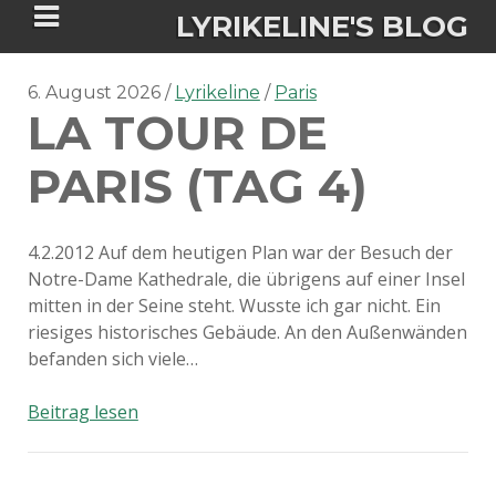
LYRIKELINE'S BLOG
6. August 2026
Lyrikeline
Paris
LA TOUR DE
Tania Morgan's Blog über alles, was
sie im Leben bewegt.
PARIS (TAG 4)
ÜBER DIE AUTORIN
4.2.2012 Auf dem heutigen Plan war der Besuch der
Notre-Dame Kathedrale, die übrigens auf einer Insel
IGASHO UND CHIMALIS KAYA
mitten in der Seine steht. Wusste ich gar nicht. Ein
riesiges historisches Gebäude. An den Außenwänden
NIEMALS FÜR IMMER (ROMAN)
BÜCHERSHOPS
DATENSCHUTZERKLÄRUNG
befanden sich viele…
NIGHTMARES
IMPRESSUM
La
Beitrag lesen
tour
de
Paris