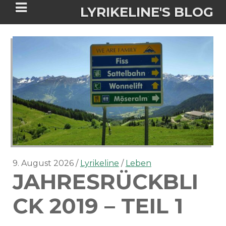
LYRIKELINE'S BLOG
Tania Morgan's Blog über alles, was
sie im Leben bewegt.
ÜBER DIE AUTORIN
IGASHO UND CHIMALIS KAYA
NIEMALS FÜR IMMER (ROMAN)
BÜCHERSHOPS
DATENSCHUTZERKLÄRUNG
9. August 2026
Lyrikeline
Leben
JAHRESRÜCKBLI
NIGHTMARES
IMPRESSUM
CK 2019 – TEIL 1