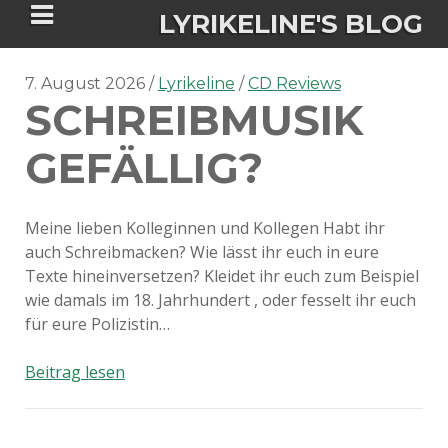
LYRIKELINE'S BLOG
7. August 2026
Lyrikeline
CD Reviews
SCHREIBMUSIK
Tania Morgan's Blog über alles, was
sie im Leben bewegt.
GEFÄLLIG?
ÜBER DIE AUTORIN
Meine lieben Kolleginnen und Kollegen Habt ihr
auch Schreibmacken? Wie lässt ihr euch in eure
IGASHO UND CHIMALIS KAYA
Texte hineinversetzen? Kleidet ihr euch zum Beispiel
wie damals im 18. Jahrhundert , oder fesselt ihr euch
NIEMALS FÜR IMMER (ROMAN)
BÜCHERSHOPS
DATENSCHUTZERKLÄRUNG
für eure Polizistin…
NIGHTMARES
IMPRESSUM
Schreibmusik
Beitrag lesen
gefällig?