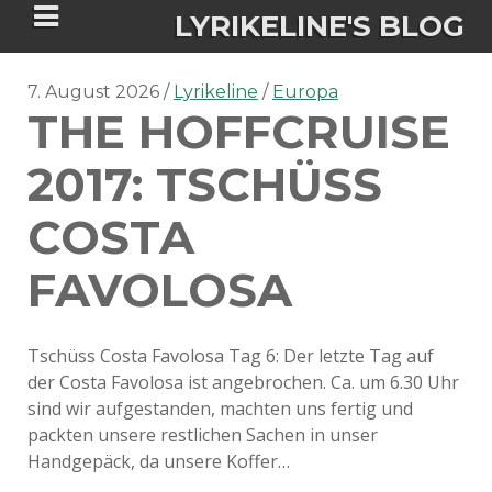
LYRIKELINE'S BLOG
7. August 2026
Lyrikeline
Europa
THE HOFFCRUISE
Tania Morgan's Blog über alles, was
sie im Leben bewegt.
2017: TSCHÜSS
COSTA
ÜBER DIE AUTORIN
FAVOLOSA
IGASHO UND CHIMALIS KAYA
NIEMALS FÜR IMMER (ROMAN)
BÜCHERSHOPS
DATENSCHUTZERKLÄRUNG
Tschüss Costa Favolosa Tag 6: Der letzte Tag auf
der Costa Favolosa ist angebrochen. Ca. um 6.30 Uhr
NIGHTMARES
IMPRESSUM
sind wir aufgestanden, machten uns fertig und
packten unsere restlichen Sachen in unser
Handgepäck, da unsere Koffer…