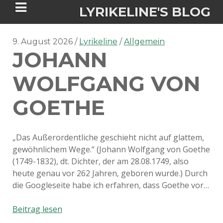
LYRIKELINE'S BLOG
9. August 2026
Lyrikeline
Allgemein
JOHANN
Tania Morgan's Blog über alles, was
sie im Leben bewegt.
WOLFGANG VON
GOETHE
ÜBER DIE AUTORIN
IGASHO UND CHIMALIS KAYA
„Das Außerordentliche geschieht nicht auf glattem,
gewöhnlichem Wege.“ (Johann Wolfgang von Goethe
NIEMALS FÜR IMMER (ROMAN)
BÜCHERSHOPS
DATENSCHUTZERKLÄRUNG
(1749-1832), dt. Dichter, der am 28.08.1749, also
heute genau vor 262 Jahren, geboren wurde.) Durch
NIGHTMARES
IMPRESSUM
die Googleseite habe ich erfahren, dass Goethe vor…
Johann
Beitrag lesen
Wolfgang