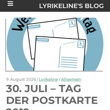
LYRIKELINE'S BLOG
Tania Morgan's Blog über alles, was
sie im Leben bewegt.
ÜBER DIE AUTORIN
IGASHO UND CHIMALIS KAYA
NIEMALS FÜR IMMER (ROMAN)
BÜCHERSHOPS
DATENSCHUTZERKLÄRUNG
9. August 2026
Lyrikeline
Allgemein
30. JULI – TAG
NIGHTMARES
IMPRESSUM
DER POSTKARTE