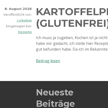
KARTOFFELP
8. August 2026
Veröffentlicht von:
(GLUTENFREI
Lyrikeline
Eingetragen bei:
Rezepte
Ich muss ja zugeben, Kochen ist ja nicht
habe mir gedacht, ich stelle hier Rezept
gut befunden habe. Da ich im Bekannte
Kartoffelpizza
Beitrag lesen
(Glutenfrei)
Neueste
Beiträge