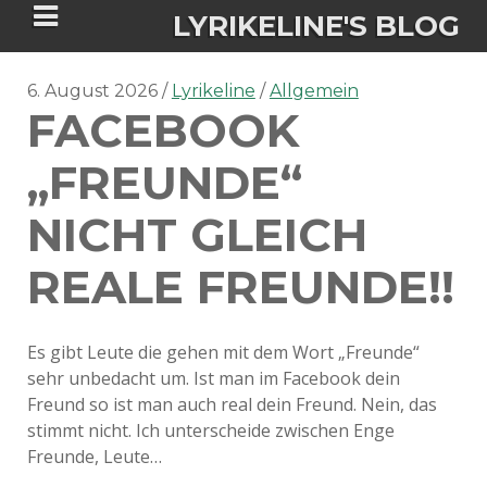
LYRIKELINE'S BLOG
6. August 2026
Lyrikeline
Allgemein
FACEBOOK
Tania Morgan's Blog über alles, was
sie im Leben bewegt.
„FREUNDE“
NICHT GLEICH
ÜBER DIE AUTORIN
REALE FREUNDE!!
IGASHO UND CHIMALIS KAYA
NIEMALS FÜR IMMER (ROMAN)
BÜCHERSHOPS
DATENSCHUTZERKLÄRUNG
Es gibt Leute die gehen mit dem Wort „Freunde“
sehr unbedacht um. Ist man im Facebook dein
NIGHTMARES
IMPRESSUM
Freund so ist man auch real dein Freund. Nein, das
stimmt nicht. Ich unterscheide zwischen Enge
Freunde, Leute…