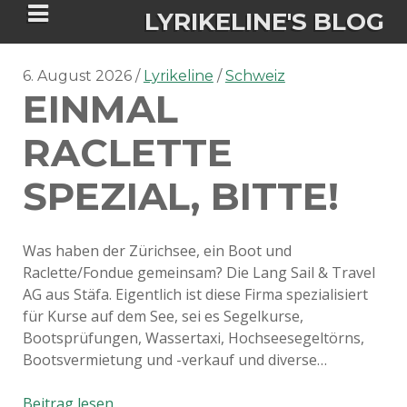
LYRIKELINE'S BLOG
6. August 2026
Lyrikeline
Schweiz
EINMAL
Tania Morgan's Blog über alles, was
sie im Leben bewegt.
RACLETTE
SPEZIAL, BITTE!
ÜBER DIE AUTORIN
IGASHO UND CHIMALIS KAYA
Was haben der Zürichsee, ein Boot und
Raclette/Fondue gemeinsam? Die Lang Sail & Travel
NIEMALS FÜR IMMER (ROMAN)
BÜCHERSHOPS
DATENSCHUTZERKLÄRUNG
AG aus Stäfa. Eigentlich ist diese Firma spezialisiert
für Kurse auf dem See, sei es Segelkurse,
NIGHTMARES
IMPRESSUM
Bootsprüfungen, Wassertaxi, Hochseesegeltörns,
Bootsvermietung und -verkauf und diverse…
Einmal
Beitrag lesen