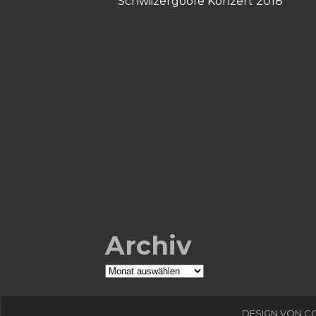
Schwiizergoofe Konzert 2018
Archiv
Archiv
DESIGN VON
C