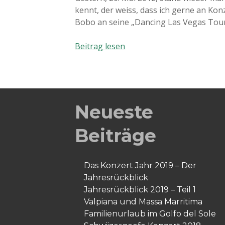
kennt, der weiss, dass ich gerne an Ko
Bobo an seine „Dancing Las Vegas Tou
Viva
Beitrag lesen
Las
Vegas!!
Neueste
Beiträge
Das Konzert Jahr 2019 – Der
Jahresrückblick
Jahresrückblick 2019 – Teil 1
Valpiana und Massa Marritima
Familienurlaub im Golfo del Sole