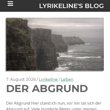
LYRIKELINE'S BLOG
Tania Morgan's Blog über alles, was
sie im Leben bewegt.
ÜBER DIE AUTORIN
IGASHO UND CHIMALIS KAYA
NIEMALS FÜR IMMER (ROMAN)
BÜCHERSHOPS
DATENSCHUTZERKLÄRUNG
7. August 2026
Lyrikeline
Leben
DER ABGRUND
NIGHTMARES
IMPRESSUM
Der Abgrund Hier stand ich nun, vor mir tat sich der
Abgrund auf. Viele hunderte Meter unter meinen