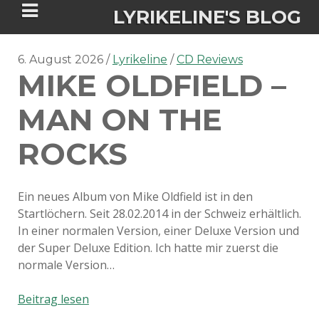
LYRIKELINE'S BLOG
6. August 2026
Lyrikeline
CD Reviews
MIKE OLDFIELD –
Tania Morgan's Blog über alles, was
sie im Leben bewegt.
MAN ON THE
ROCKS
ÜBER DIE AUTORIN
IGASHO UND CHIMALIS KAYA
Ein neues Album von Mike Oldfield ist in den
Startlöchern. Seit 28.02.2014 in der Schweiz erhältlich.
NIEMALS FÜR IMMER (ROMAN)
BÜCHERSHOPS
DATENSCHUTZERKLÄRUNG
In einer normalen Version, einer Deluxe Version und
der Super Deluxe Edition. Ich hatte mir zuerst die
NIGHTMARES
IMPRESSUM
normale Version…
Mike
Beitrag lesen
Oldfield