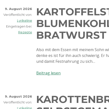
KARTOFFELS
9. August 2026
Veröffentlicht von:
BLUMENKOH
Lyrikeline
Eingetragen bei:
BRATWURST
Rezepte
Also mit dem Essen mit meinem Sohn will
denke es ist für ihn auch schwierig. Er
und damit Festnahrung zu sich…
Kartoffelstock,
Beitrag lesen
Blumenkohl
und
Bratwurst
KAROTTENBR
9. August 2026
Veröffentlicht von:
Lyrikeline