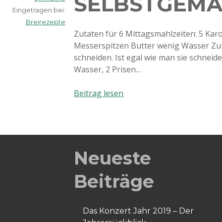
SELBSTGEM
Eingetragen bei:
Breirezepte
Zutaten für 6 Mittagsmahlzeiten: 5 Kar
Messerspitzen Butter wenig Wasser Zub
schneiden. Ist egal wie man sie schneid
Wasser, 2 Prisen…
Karottenbrei
Beitrag lesen
selbstgemacht
Neueste
Beiträge
Das Konzert Jahr 2019 – Der