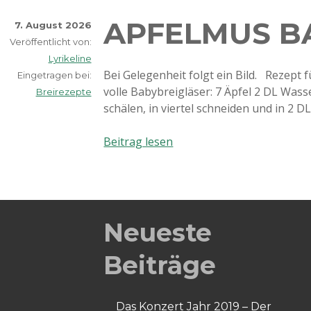
APFELMUS B
7. August 2026
Veröffentlicht von:
Lyrikeline
Bei Gelegenheit folgt ein Bild. Rezept f
Eingetragen bei:
volle Babybreigläser: 7 Äpfel 2 DL Wass
Breirezepte
schälen, in viertel schneiden und in 2 
Apfelmus
Beitrag lesen
Babybrei
Neueste
Beiträge
Das Konzert Jahr 2019 – Der