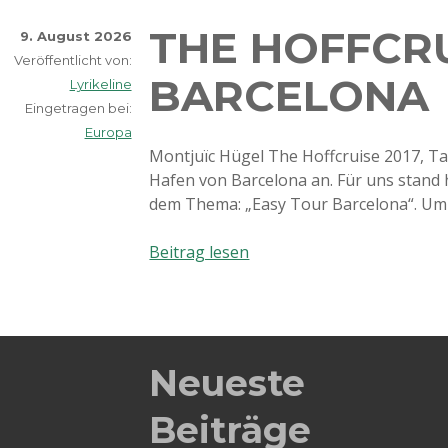
THE HOFFCRU
9. August 2026
Veröffentlicht von:
BARCELONA
Lyrikeline
Eingetragen bei:
Europa
Montjuïc Hügel The Hoffcruise 2017, Tag
Hafen von Barcelona an. Für uns stand 
dem Thema: „Easy Tour Barcelona“. Um
The
Beitrag lesen
Hoffcruise
2017:
Barcelona
Neueste
Beiträge