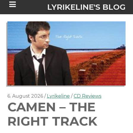
LYRIKELINE'S BLOG
Tania Morgan's Blog über alles, was
sie im Leben bewegt.
ÜBER DIE AUTORIN
IGASHO UND CHIMALIS KAYA
NIEMALS FÜR IMMER (ROMAN)
BÜCHERSHOPS
DATENSCHUTZERKLÄRUNG
6. August 2026
Lyrikeline
CD Reviews
CAMEN – THE
NIGHTMARES
IMPRESSUM
RIGHT TRACK