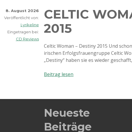
CELTIC WOMA
8. August 2026
Veröffentlicht von:
2015
Lyrikeline
Eingetragen bei:
CD Reviews
Celtic Woman – Destiny 2015 Und schon 
irischen Erfolgsfrauengruppe Celtic 
„Destiny“ haben sie es wieder geschafft
Celtic
Beitrag lesen
Woman
–
Destiny
2015
Neueste
Beiträge