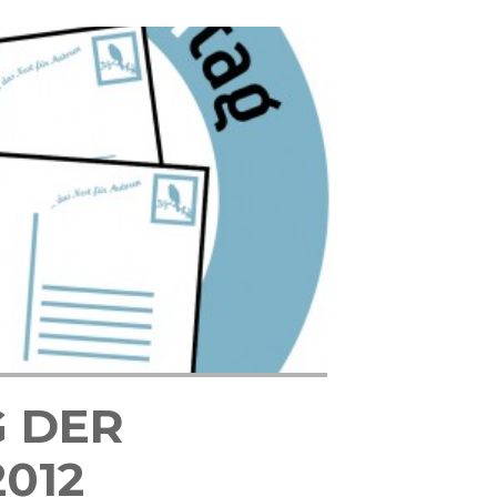
G DER
012