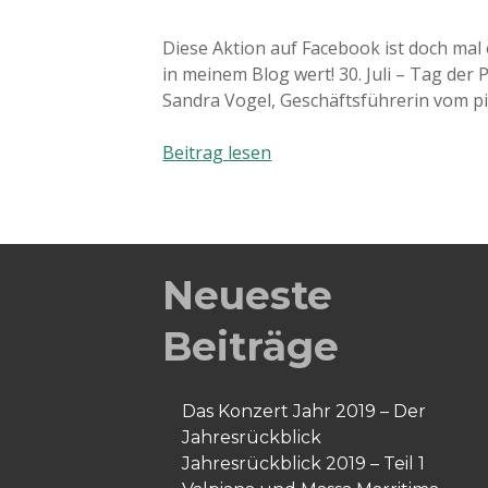
Diese Aktion auf Facebook ist doch mal 
in meinem Blog wert! 30. Juli – Tag der
Sandra Vogel, Geschäftsführerin vom p
30.
Beitrag lesen
Juli
–
Tag
der
Postkarte
Neueste
2012
Beiträge
Das Konzert Jahr 2019 – Der
Jahresrückblick
Jahresrückblick 2019 – Teil 1