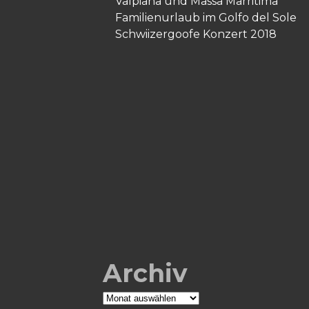
Valpiana und Massa Marritima
Familienurlaub im Golfo del Sole
Schwiizergoofe Konzert 2018
Archiv
Archiv