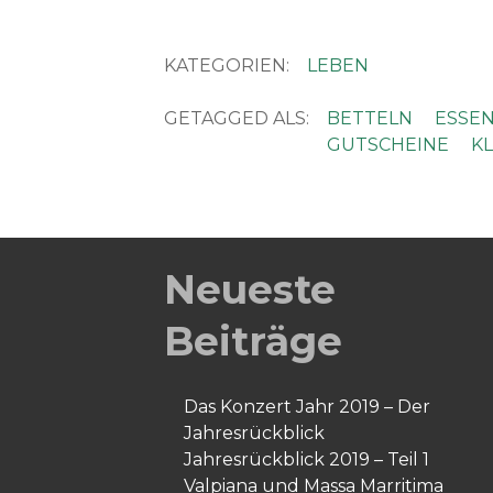
KATEGORIEN:
LEBEN
GETAGGED ALS:
BETTELN
ESSE
GUTSCHEINE
K
Neueste
Beiträge
Das Konzert Jahr 2019 – Der
Jahresrückblick
Jahresrückblick 2019 – Teil 1
Valpiana und Massa Marritima