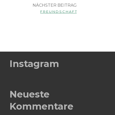
NÄCHSTER BEITRAG
F R E U N D S C H A F T
Instagram
Neueste
Kommentare