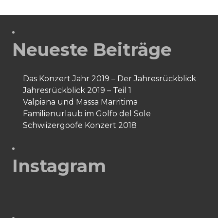
Neueste Beiträge
Das Konzert Jahr 2019 – Der Jahresrückblick
Jahresrückblick 2019 – Teil 1
Valpiana und Massa Marritima
Familienurlaub im Golfo del Sole
Schwiizergoofe Konzert 2018
Instagram