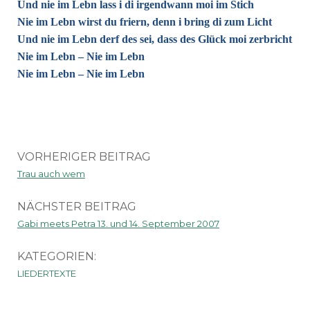
Und nie im Lebn lass i di irgendwann moi im Stich
Nie im Lebn wirst du friern, denn i bring di zum Licht
Und nie im Lebn derf des sei, dass des Glück moi zerbricht
Nie im Lebn – Nie im Lebn
Nie im Lebn – Nie im Lebn
VORHERIGER BEITRAG
Trau auch wem
NÄCHSTER BEITRAG
Gabi meets Petra 13. und 14. September 2007
KATEGORIEN:
LIEDERTEXTE