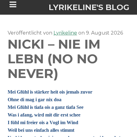
LYRIKELINE'S BLOG
Veröffentlicht von
Tania Morgan's Blog über alles, was
Lyrikeline
on
9. August 2026
NICKI – NIE IM
sie im Leben bewegt.
LEBN (NO NO
ÜBER DIE AUTORIN
NEVER)
IGASHO UND CHIMALIS KAYA
Mei Gfühl is stärker heit ois jemals zuvor
NIEMALS FÜR IMMER (ROMAN)
BÜCHERSHOPS
DATENSCHUTZERKLÄRUNG
Ohne di mag i gar nix doa
Mei Gfühl is tiafa ois a ganz tiafa See
NIGHTMARES
IMPRESSUM
Was i afang, wird mit dir erst schee
I fühl mi freier ois a Vogl im Wind
Weil bei uns einfach alles stimmt