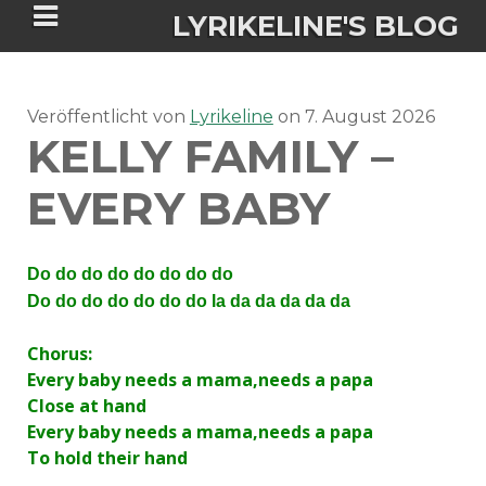
LYRIKELINE'S BLOG
Veröffentlicht von
Tania Morgan's Blog über alles, was
Lyrikeline
on
7. August 2026
KELLY FAMILY –
sie im Leben bewegt.
EVERY BABY
ÜBER DIE AUTORIN
Do do do do do do do do
IGASHO UND CHIMALIS KAYA
Do do do do do do do la da da da da da
NIEMALS FÜR IMMER (ROMAN)
BÜCHERSHOPS
DATENSCHUTZERKLÄRUNG
Chorus:
Every baby needs a mama,needs a papa
NIGHTMARES
IMPRESSUM
Close at hand
Every baby needs a mama,needs a papa
To hold their hand