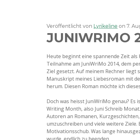
Veröffentlicht von
Lyrikeline
on
7. A
JUNIWRIMO 
Heute beginnt eine spannende Zeit als
Teilnahme am JuniWriMo 2014, dem pen
Ziel gesetzt. Auf meinem Rechner liegt 
Manuskript meines Liebesroman mit dem
herum. Diesen Roman möchte ich dieses
Doch was heisst JuniWriMo genau? Es is
Writing Month, also Juni Schreib Monat
Autoren an Romanen, Kurzgeschichten, E
umzuschreiben und viele weitere Ziele. 
Motivationsschub. Was lange hinausge
wurde, endlich zu beenden.