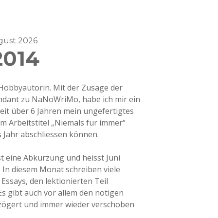
ugust 2026
2014
 Hobbyautorin. Mit der Zusage der
dant zu NaNoWriMo, habe ich mir ein
seit über 6 Jahren mein ungefertigtes
 Arbeitstitel „Niemals für immer“
 Jahr abschliessen können.
t eine Abkürzung und heisst Juni
. In diesem Monat schreiben viele
ssays, den lektionierten Teil
Es gibt auch vor allem den nötigen
zögert und immer wieder verschoben