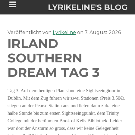
LYRIKELINE'S BLOG
Veröffentlicht von
Tania Morgan's Blog über alles, was
Lyrikeline
on
7. August 2026
IRLAND
sie im Leben bewegt.
SOUTHERN
ÜBER DIE AUTORIN
DREAM TAG 3
IGASHO UND CHIMALIS KAYA
Tag 3: Auf dem heutigen Plan stand eine Sightseeingtour in
NIEMALS FÜR IMMER (ROMAN)
BÜCHERSHOPS
DATENSCHUTZERKLÄRUNG
Dublin. Mit dem Zug fuhren wir zwei Stationen (Preis 3.50€),
stiegen an der Pearse Station aus und liefen dann zirka eine
NIGHTMARES
IMPRESSUM
halbe Stunde bis zum ersten Sightseeingpunkt, dem Trinity
College mit der berühmten Book of Kells Bibliothek. Leider
war dort der Ansturm so gross, dass wir keine Gelegenheit