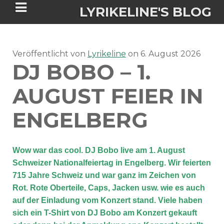
LYRIKELINE'S BLOG
Veröffentlicht von
Tania Morgan's Blog über alles, was
Lyrikeline
on
6. August 2026
DJ BOBO – 1.
sie im Leben bewegt.
AUGUST FEIER IN
ÜBER DIE AUTORIN
ENGELBERG
IGASHO UND CHIMALIS KAYA
Wow war das cool. DJ Bobo live am 1. August
NIEMALS FÜR IMMER (ROMAN)
BÜCHERSHOPS
DATENSCHUTZERKLÄRUNG
Schweizer Nationalfeiertag in Engelberg. Wir feierten
715 Jahre Schweiz und war ganz im Zeichen von
NIGHTMARES
IMPRESSUM
Rot. Rote Oberteile, Caps, Jacken usw. wie es auch
auf der Einladung vom Konzert stand. Viele haben
sich ein T-Shirt von DJ Bobo am Konzert gekauft