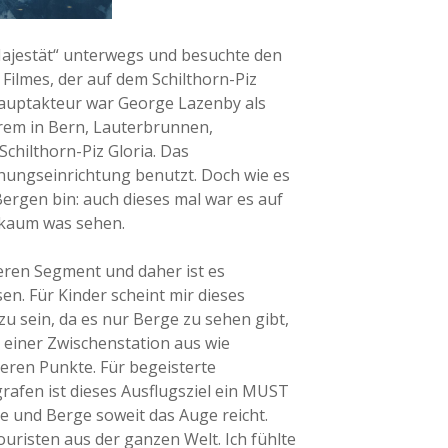
Majestät“ unterwegs und besuchte den
ilmes, der auf dem Schilthorn-Piz
Hauptakteur war George Lazenby als
rem in Bern, Lauterbrunnen,
chilthorn-Piz Gloria. Das
hungseinrichtung benutzt. Doch wie es
Bergen bin: auch dieses mal war es auf
 kaum was sehen.
heren Segment und daher ist es
en. Für Kinder scheint mir dieses
zu sein, da es nur Berge zu sehen gibt,
einer Zwischenstation aus wie
eren Punkte. Für begeisterte
afen ist dieses Ausflugsziel ein MUST
ve und Berge soweit das Auge reicht.
risten aus der ganzen Welt. Ich fühlte