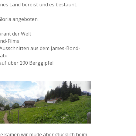
genes Land bereist und es bestaunt.
Gloria angeboten:
urant der Welt
ond-Films
Ausschnitten aus dem James-Bond-
ät»
 auf über 200 Berggipfel
r
te kamen wir müde aber glücklich heim.