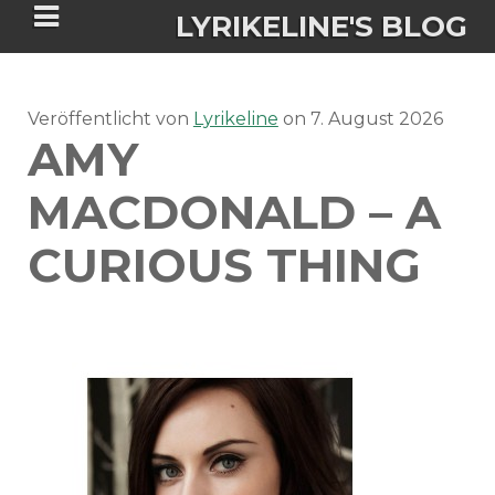
LYRIKELINE'S BLOG
Veröffentlicht von
Tania Morgan's Blog über alles, was
Lyrikeline
on
7. August 2026
AMY
sie im Leben bewegt.
MACDONALD – A
ÜBER DIE AUTORIN
CURIOUS THING
IGASHO UND CHIMALIS KAYA
NIEMALS FÜR IMMER (ROMAN)
BÜCHERSHOPS
DATENSCHUTZERKLÄRUNG
NIGHTMARES
IMPRESSUM